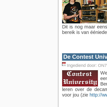
Dit is nog maar eens
bereik is van ééniede
De Contest Unive
Ingediend door:
ON7
We
ee
Be
leren over de decam
voor jou (zie
http://w