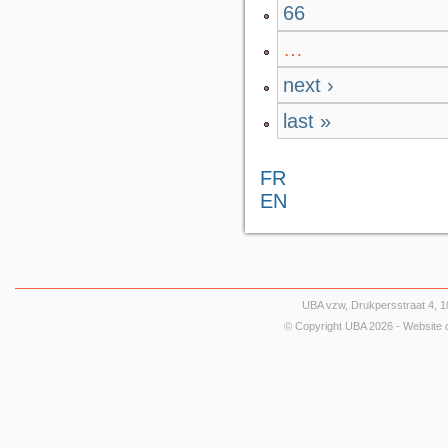
66
…
next ›
last »
FR
EN
UBA vzw, Drukpersstraat 4, 10
© Copyright UBA 2026 - Website