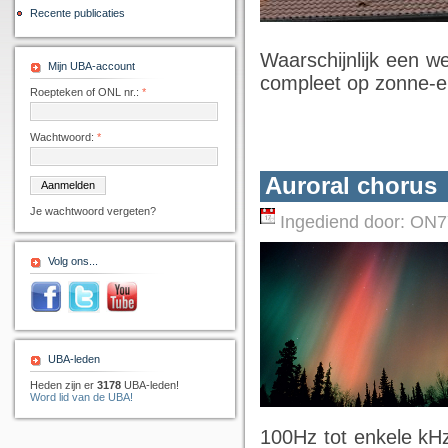
Recente publicaties
Waarschijnlijk een 
Mijn UBA-account
compleet op zonne-e
Roepteken of ONL nr.:
*
Wachtwoord:
*
Auroral chorus
Je wachtwoord vergeten?
Ingediend door:
ON7
Volg ons...
UBA-leden
Heden zijn er
3178
UBA-leden!
Word lid van de UBA!
100Hz tot enkele kHz