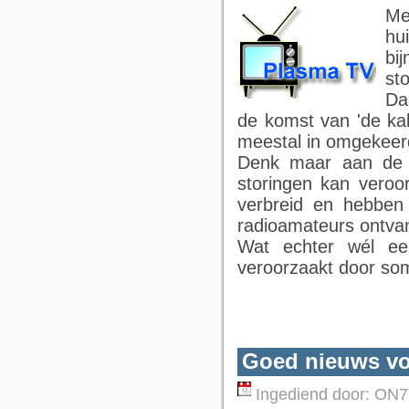
Me
hu
bi
st
Da
de komst van 'de kab
meestal in omgekeerd
Denk maar aan de 
storingen kan veroo
verbreid en hebben
radioamateurs ontva
Wat echter wél een
veroorzaakt door so
Goed nieuws vo
Ingediend door:
ON7