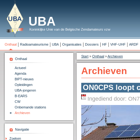
UBA
Koninklijke Unie van de Belgische Zendamateurs vzw
Onthaal
Radioamateurisme
UBA
Organisaties
Dossiers
HF
VHF-UHF
ARDF
Start
»
Onthaal
»
Archieven
Onthaal
Archieven
Actueel
Agenda
BIPT-nieuws
Opleidingen
ON0CPS loopt c
UBA-jongeren
B-EARS
Ingediend door:
ON7
CW
Onbemande stations
Archieven
Navigatie
Zoeken