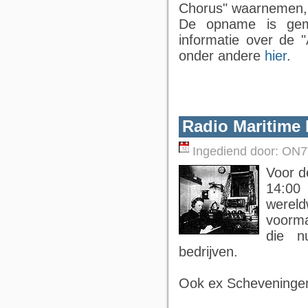
Chorus" waarnemen
De opname is gem
informatie over de 
onder andere
hier
.
Radio Maritime
Ingediend door:
ON7
Voor de
14:00 
wereld
voorma
die n
bedrijven.
Ook ex Scheveningen