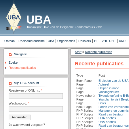
UBA
Koninklijke Unie van de Belgische Zendamateurs vzw
Onthaal
Radioamateurisme
UBA
Organisaties
Dossiers
HF
VHF-UHF
ARDF
Start
»
Recente publicaties
Navigatie
Zoeken
Recente publicaties
Recente publicaties
Type
Post
Book Page
Ereleden van de UBA
Mijn UBA-account
Page
Actueel
Page
Helpen in nood
Roepteken of ONL nr.:
*
Page
Velddagnieuws
News (short)
Tweede oefening B-E
Page
You plan to visit Belg
Page
Links
Wachtwoord:
*
Book Page
Leden van verdienste
PHP Scripts
Managers en commis
PHP Scripts
Raad van bestuur
PHP Scripts
UBA-secties
PHP Scripts
UBA-secties
Je wachtwoord vergeten?
PHP Scripts
Raad van bestuur va