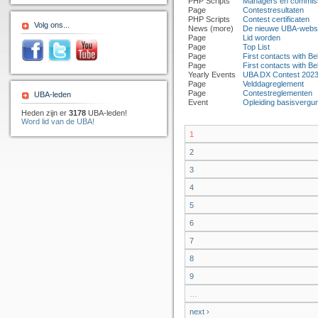
PHP Scripts
Managers en commis
Page
Contestresultaten
PHP Scripts
Contest certificaten
Volg ons...
News (more)
De nieuwe UBA-websit
Page
Lid worden
Page
Top List
Page
First contacts with 
Page
First contacts with 
Yearly Events
UBA DX Contest 2023
Page
Velddagreglement
Page
Contestreglementen
UBA-leden
Event
Opleiding basisvergu
Heden zijn er
3178
UBA-leden!
Word lid van de UBA!
1
2
3
4
5
6
7
8
9
…
next ›