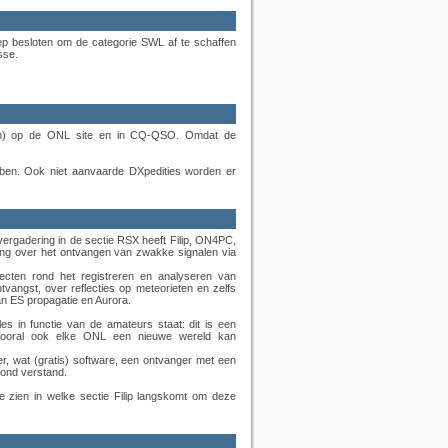
p besloten om de categorie SWL af te schaffen
sse.
ijken) op de ONL site en in CQ-QSO. Omdat de
bben. Ook niet aanvaarde DXpedities worden er
vergadering in de sectie RSX heeft Filip, ON4PC,
ling over het ontvangen van zwakke signalen via
pecten rond het registreren en analyseren van
angst, over reflecties op meteorieten en zelfs
an ES propagatie en Aurora.
s in functie van de amateurs staat: dit is een
 vooral ook elke ONL een nieuwe wereld kan
er, wat (gratis) software, een ontvanger met een
zond verstand.
zien in welke sectie Filip langskomt om deze