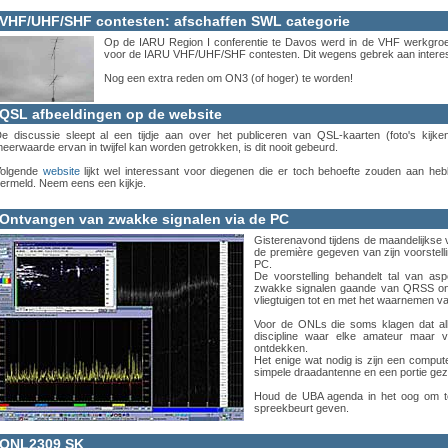
VHF/UHF/SHF contesten: afschaffen SWL categorie
Op de IARU Region I conferentie te Davos werd in de VHF werkgroe
voor de IARU VHF/UHF/SHF contesten. Dit wegens gebrek aan intere
Nog een extra reden om ON3 (of hoger) te worden!
QSL afbeeldingen op de website
e discussie sleept al een tijdje aan over het publiceren van QSL-kaarten (foto's k
eerwaarde ervan in twijfel kan worden getrokken, is dit nooit gebeurd.
Volgende
website
lijkt wel interessant voor diegenen die er toch behoefte zouden aan he
ermeld. Neem eens een kijkje.
Ontvangen van zwakke signalen via de PC
Gisterenavond tijdens de maandelijkse 
de première gegeven van zijn voorstel
PC.
De voorstelling behandelt tal van as
zwakke signalen gaande van QRSS ontv
vliegtuigen tot en met het waarnemen v
Voor de ONLs die soms klagen dat alle
discipline waar elke amateur maar
ontdekken.
Het enige wat nodig is zijn een comput
simpele draadantenne en een portie ge
Houd de UBA agenda in het oog om te 
spreekbeurt geven.
ONL2309 SK