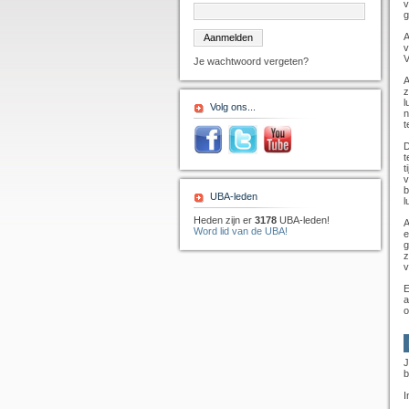
v
g
A
v
V
Je wachtwoord vergeten?
A
z
l
Volg ons...
n
t
D
t
t
v
b
UBA-leden
l
Heden zijn er
3178
UBA-leden!
A
Word lid van de UBA!
e
g
z
v
E
a
o
J
b
I