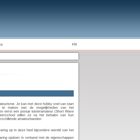
ks
FR
mateurisme. Je kan met deze hobby snel van start
is te maken met de mogelijkheden van het
n eerst een poosje luisteramateur (Short Wave
leerschool willen ze na het behalen van hun
erschillende amateurbanden.
rvaring op in deze heel bijzondere wereld van het
rvaring opdoen in verband met de eigenschappen