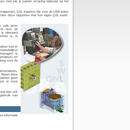
eurs, met wie je samen ervaring opbouwt op het
strapporten, QSL-kaarten, die voor de UBA-leden
orden deze rapporten met hun eigen QSL-kaart.
s vele jaren
rdt door de
 is uiteraard
mmer is, in
mateur kan er
maandelijkse
manager)
is
ramateurs en
kking voor de
steramateurs,
. Naast deze
 redenen geen
kom in onze
r wat dan ook
 gebruik van
en informatie