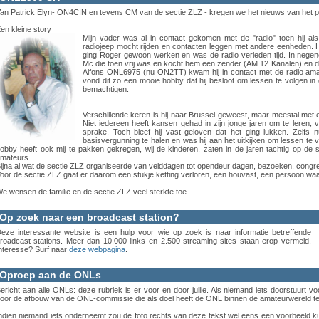
an Patrick Elyn- ON4CIN en tevens CM van de sectie ZLZ - kregen we het nieuws van het 
en kleine story
Mijn vader was al in contact gekomen met de "radio" toen hij al
radiojeep mocht rijden en contacten leggen met andere eenheden. Hij
ging Roger gewoon werken en was de radio verleden tijd. In negen
Mc die toen vrij was en kocht hem een zender (AM 12 Kanalen) en de
Alfons ONL6975 (nu ON2TT) kwam hij in contact met de radio amate
vond dit zo een mooie hobby dat hij besloot om lessen te volgen in
bemachtigen.
Verschillende keren is hij naar Brussel geweest, maar meestal met e
Niet iedereen heeft kansen gehad in zijn jonge jaren om te leren
sprake. Toch bleef hij vast geloven dat het ging lukken. Zelfs 
basisvergunning te halen en was hij aan het uitkijken om lessen te
obby heeft ook mij te pakken gekregen, wij de kinderen, zaten in de jaren tachtig op de st
mateurs.
ijna al wat de sectie ZLZ organiseerde van velddagen tot opendeur dagen, bezoeken, congres
oor de sectie ZLZ gaat er daarom een stukje ketting verloren, een houvast, een persoon wa
e wensen de familie en de sectie ZLZ veel sterkte toe.
Op zoek naar een broadcast station?
eze interessante website is een hulp voor wie op zoek is naar informatie betreffende
roadcast-stations. Meer dan 10.000 links en 2.500 streaming-sites staan erop vermeld.
nteresse? Surf naar
deze webpagina
.
Oproep aan de ONLs
ericht aan alle ONLs: deze rubriek is er voor en door jullie. Als niemand iets doorstuurt v
oor de afbouw van de ONL-commissie die als doel heeft de ONL binnen de amateurwereld t
ndien niemand iets onderneemt zou de foto rechts van deze tekst wel eens een voorbeeld 