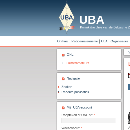
UBA
Koninklijke Unie van de Belgische
Onthaal
Radioamateurisme
UBA
Organisaties
S
ONL
Luisteramateurs
Navigatie
Zoeken
Recente publicaties
Mijn UBA-account
Roepteken of ONL nr.:
*
A
Wachtwoord:
*