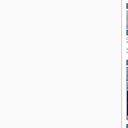
D
m
v