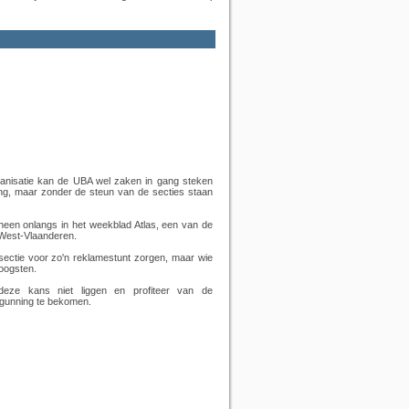
anisatie kan de UBA wel zaken in gang steken
ng, maar zonder de steun van de secties staan
heen onlangs in het weekblad Atlas, een van de
 West-Vlaanderen.
e sectie voor zo'n reklamestunt zorgen, maar wie
 oogsten.
 deze kans niet liggen en profiteer van de
rgunning te bekomen.