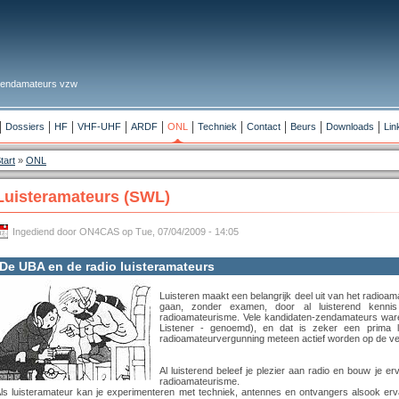
 Zendamateurs vzw
Dossiers
HF
VHF-UHF
ARDF
ONL
Techniek
Contact
Beurs
Downloads
Lin
tart
»
ONL
Luisteramateurs (SWL)
Ingediend door ON4CAS op Tue, 07/04/2009 - 14:05
De UBA en de radio luisteramateurs
Luisteren maakt een belangrijk deel uit van het radioa
gaan, zonder examen, door al luisterend kenn
radioamateurisme. Vele kandidaten-zendamateurs ware
Listener - genoemd), en dat is zeker een prima 
radioamateurvergunning meteen actief worden op de v
Al luisterend beleef je plezier aan radio en bouw je e
radioamateurisme.
ls luisteramateur kan je experimenteren met techniek, antennes en ontvangers alsook e