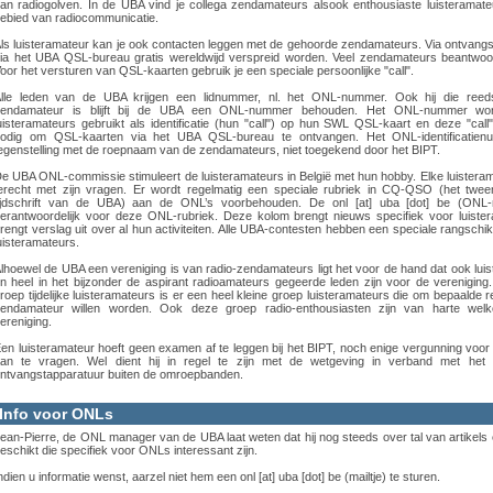
an radiogolven. In de UBA vind je collega zendamateurs alsook enthousiaste luisteramat
ebied van radiocommunicatie.
ls luisteramateur kan je ook contacten leggen met de gehoorde zendamateurs. Via ontvang
ia het UBA QSL-bureau gratis wereldwijd verspreid worden. Veel zendamateurs beantwo
oor het versturen van QSL-kaarten gebruik je een speciale persoonlijke "call".
lle leden van de UBA krijgen een lidnummer, nl. het ONL-nummer. Ook hij die reed
endamateur is blijft bij de UBA een ONL-nummer behouden. Het ONL-nummer wo
uisteramateurs gebruikt als identificatie (hun "call") op hun SWL QSL-kaart en deze "call"
odig om QSL-kaarten via het UBA QSL-bureau te ontvangen. Het ONL-identificatienu
egenstelling met de roepnaam van de zendamateurs, niet toegekend door het BIPT.
e UBA ONL-commissie stimuleert de luisteramateurs in België met hun hobby. Elke luistera
erecht met zijn vragen. Er wordt regelmatig een speciale rubriek in CQ-QSO (het twee
ijdschrift van de UBA) aan de ONL’s voorbehouden. De
onl
[at]
uba [dot] be
(ONL-
erantwoordelijk voor deze ONL-rubriek. Deze kolom brengt nieuws specifiek voor luiste
rengt verslag uit over al hun activiteiten. Alle UBA-contesten hebben een speciale rangschi
uisteramateurs.
lhoewel de UBA een vereniging is van radio-zendamateurs ligt het voor de hand dat ook lui
n heel in het bijzonder de aspirant radioamateurs gegeerde leden zijn voor de vereniging
roep tijdelijke luisteramateurs is er een heel kleine groep luisteramateurs die om bepaalde
endamateur willen worden. Ook deze groep radio-enthousiasten zijn van harte wel
ereniging.
en luisteramateur hoeft geen examen af te leggen bij het BIPT, noch enige vergunning voo
an te vragen. Wel dient hij in regel te zijn met de wetgeving in verband met het
ntvangstapparatuur buiten de omroepbanden.
Info voor ONLs
ean-Pierre, de ONL manager van de UBA laat weten dat hij nog steeds over tal van artikels 
eschikt die specifiek voor ONLs interessant zijn.
ndien u informatie wenst, aarzel niet hem een
onl
[at]
uba [dot] be
(mailtje)
te sturen.