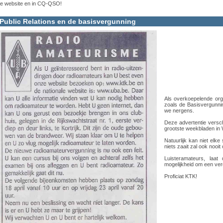
e website en in CQ-QSO!
Public Relations en de basisvergunning
Als overkoepelende org
zoals de Basisvergunni
we nergens.
Deze advertentie versc
grootste weekbladen in
Natuurlijk kan niet elk
niets zaait zal ook nooit
Luisteramateurs, laat
mogelijkheid om een ve
Proficiat KTK!