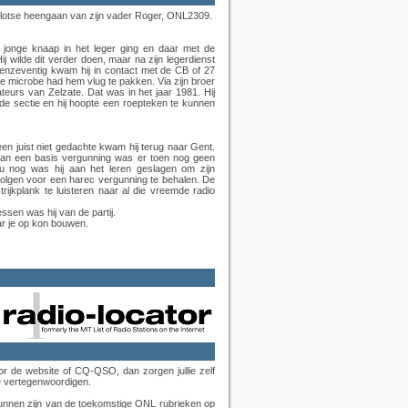
plotse heengaan van zijn vader Roger, ONL2309.
s jonge knaap in het leger ging en daar met de
 wilde dit verder doen, maar na zijn legerdienst
enzeventig kwam hij in contact met de CB of 27
 microbe had hem vlug te pakken. Via zijn broer
urs van Zelzate. Dat was in het jaar 1981. Hij
 de sectie en hij hoopte een roepteken te kunnen
en juist niet gedachte kwam hij terug naar Gent.
, van een basis vergunning was er toen nog geen
nu nog was hij aan het leren geslagen om zijn
 volgen voor een harec vergunning te behalen. De
rijkplank te luisteren naar al die vreemde radio
sen was hij van de partij.
ar je op kon bouwen.
oor de website of CQ-QSO, dan zorgen jullie zelf
e vertegenwoordigen.
kunnen zijn van de toekomstige ONL rubrieken op