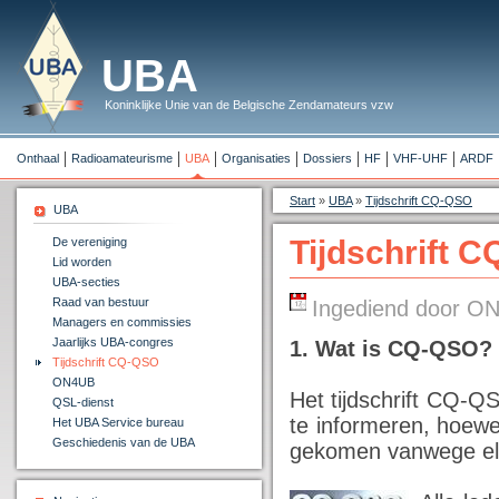
UBA
Koninklijke Unie van de Belgische Zendamateurs vzw
Onthaal
Radioamateurisme
UBA
Organisaties
Dossiers
HF
VHF-UHF
ARDF
Start
»
UBA
»
Tijdschrift CQ-QSO
UBA
Tijdschrift 
De vereniging
Lid worden
UBA-secties
Raad van bestuur
Ingediend door ON
Managers en commissies
Jaarlijks UBA-congres
1. Wat is CQ-QSO?
Tijdschrift CQ-QSO
ON4UB
Het tijdschrift CQ-Q
QSL-dienst
te informeren, hoewe
Het UBA Service bureau
Geschiedenis van de UBA
gekomen vanwege ele