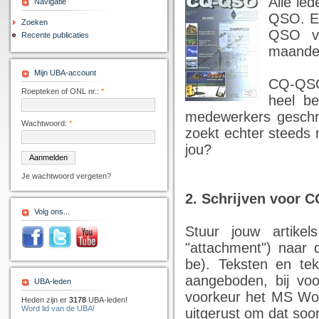
Alle led
Navigatie
QSO. Er
Zoeken
QSO ve
Recente publicaties
maande
Mijn UBA-account
CQ-QSO
Roepteken of ONL nr.:
*
heel be
medewerkers geschre
Wachtwoord:
*
zoekt echter steeds n
jou?
Je wachtwoord vergeten?
2. Schrijven voor 
Volg ons...
Stuur jouw artikel
"attachment") naar
be
). Teksten en t
aangeboden, bij voo
UBA-leden
voorkeur het MS Wor
Heden zijn er
3178
UBA-leden!
Word lid van de UBA!
uitgerust om dat soo