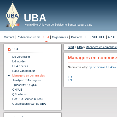
UBA
Koninklijke Unie van de Belgische Zendamateurs vzw
Onthaal
Radioamateurisme
UBA
Organisaties
Dossiers
HF
VHF-UHF
ARDF
Start
»
UBA
»
Managers en commissie
UBA
De vereniging
Managers en commis
Lid worden
UBA-secties
Neem een kijkje
op de nieuwe UBA We
Raad van bestuur
Managers en commissies
FR
EN
Jaarlijks UBA-congres
Tijdschrift CQ-QSO
ON4UB
QSL-dienst
Het UBA Service bureau
Geschiedenis van de UBA