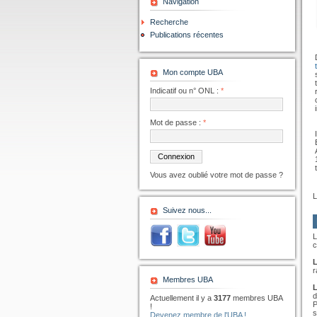
Navigation
Recherche
Publications récentes
Mon compte UBA
Indicatif ou n° ONL :
*
Mot de passe :
*
Vous avez oublié votre mot de passe ?
L
Suivez nous...
L
c
L
r
Membres UBA
L
d
Actuellement il y a
3177
membres UBA
P
!
s
Devenez membre de l'UBA !