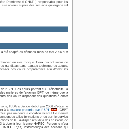
efan Dombrowski ON6TI,)
responsable pour les
t être obtenu auprès des sections qui organisent
 a été adapté au début du mois de mai 2006 aux
chnicien en électronique. Ceux qui ont suivis ce
tres candidats sans bagage technique ou acquis,
penser des cours préparatoires afin d’aider les
’IBPT. Ces cours portent sur : l’électricité, la
me des matières de l'examen IBPT, de même que la
ateurs des cours disposent des questions à choix
ions, l'UBA a décidé début juin 2006 d'éditer le
rt à la
matière prescrite par l'IBPT
(CEPT
 n'est pas un cours à vocation élitiste ! Ce manuel
ensent de telles formations et de part le service
 sections de l'UBA dispensent déjà des sessions de
3 à obtenir leur licence HAREC. Personne n'est
e HAREC. L'(es) instructeur(s) des sections qui