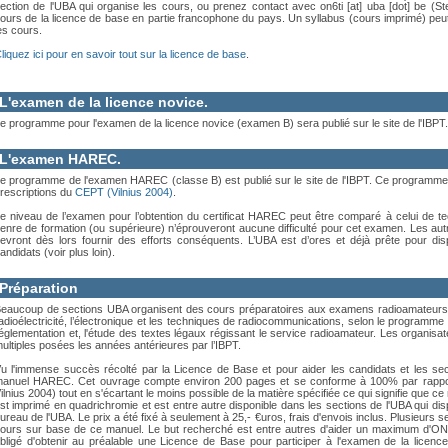
ection de l'UBA qui organise les cours, ou prenez contact avec
on6ti
[at]
uba [dot] be
(St
ours de la licence de base en partie francophone du pays. Un syllabus (cours imprimé) peu
es cours.
liquez ici pour en savoir tout sur la licence de base
.
L'examen de la licence novice.
e programme pour l'examen de la licence novice (examen B) sera publié sur le site de l'IBPT.
L'examen HAREC.
e programme de l'examen HAREC (classe B) est publié sur le site de l'IBPT. Ce programme
rescriptions du
CEPT (Vilnius 2004)
.
e niveau de l’examen pour l’obtention du certificat HAREC peut être comparé à celui de te
enre de formation (ou supérieure) n’éprouveront aucune difficulté pour cet examen. Les au
evront dès lors fournir des efforts conséquents. L’UBA est d’ores et déjà prête pour dis
andidats (voir plus loin).
Préparation
eaucoup de sections UBA organisent des cours préparatoires aux examens radioamateurs de l
adioélectricité, l’électronique et les techniques de radiocommunications, selon le program
églementation et, l'étude des textes légaux régissant le service radioamateur. Les organis
ultiples posées les années antérieures par l’IBPT.
u l'immense succès récolté par la Licence de Base et pour aider les candidats et les sect
anuel HAREC. Cet ouvrage compte environ 200 pages et se conforme à 100% par rappo
ilnius 2004) tout en s'écartant le moins possible de la matière spécifiée ce qui signifie que ce
st imprimé en quadrichromie et est entre autre disponible dans les sections de l'UBA qui disp
ureau de l'UBA. Le prix a été fixé à seulement à 25,- €uros, frais d'envois inclus. Plusieurs
ours sur base de ce manuel. Le but recherché est entre autres d'aider un maximum d'ON
bligé d'obtenir au préalable une Licence de Base pour participer à l'examen de la licenc