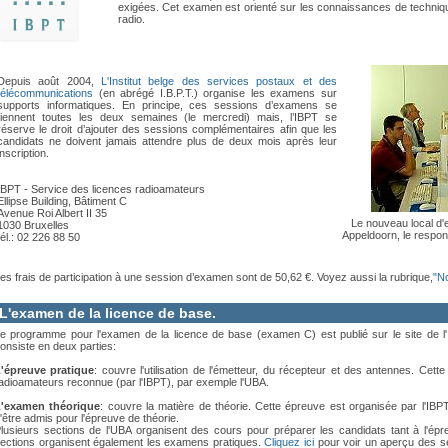
exigées. Cet examen est orienté sur les connaissances de techniqu
radio.
Depuis août 2004,
L'Institut belge des services postaux et des
télécommunications
(en abrégé I.B.P.T.) organise les examens sur
supports informatiques. En principe, ces sessions d’examens se
tiennent toutes les deux semaines (le mercredi) mais, l’IBPT se
réserve le droit d’ajouter des sessions complémentaires afin que les
candidats ne doivent jamais attendre plus de deux mois après leur
inscription.
IBPT - Service des licences radioamateurs
Ellipse Building, Bâtiment C
Avenue Roi Albert II 35
Le nouveau local d'e
1030 Bruxelles
Appeldoorn, le respo
tél.: 02 226 88 50
es frais de participation à une session d’examen sont de 50,62 €. Voyez aussi la rubrique,
"N
L'examen de la licence de base.
e programme pour l'examen de la licence de base (examen C) est publié sur le site de l'
onsiste en deux parties:
'épreuve pratique
: couvre l'utilisation de l'émetteur, du récepteur et des antennes. Cet
adioamateurs reconnue (par l'IBPT), par exemple l'UBA.
'examen théorique
: couvre la matière de théorie. Cette épreuve est organisée par l'IBPT
'être admis pour l'épreuve de théorie.
lusieurs sections de l'UBA organisent des cours pour préparer les candidats tant à l'épr
ections organisent également les examens pratiques.
Cliquez ici
pour voir un aperçu des se