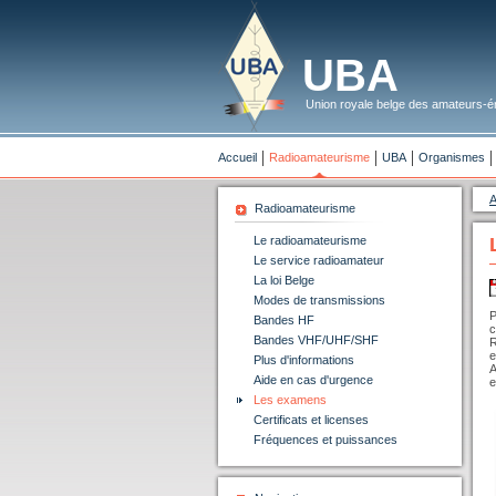
UBA
Union royale belge des amateurs-ém
Accueil
Radioamateurisme
UBA
Organismes
A
Radioamateurisme
Le radioamateurisme
Le service radioamateur
La loi Belge
Modes de transmissions
P
Bandes HF
c
Bandes VHF/UHF/SHF
R
e
Plus d'informations
A
Aide en cas d'urgence
e
Les examens
Certificats et licenses
Fréquences et puissances