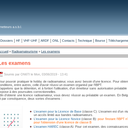
etteurs a.s.b.l.
Dossiers
HF
VHF-UHF
ARDF
ONL
Contacts
Technique
Bourse
Téléchargeme
ccueil
»
Radioamateurisme
»
Les examens
Les examens
Soumis par ON6TI le Mon, 03/06/2019 - 13:41
our pouvoir pratiquer le hobby de radioamateur, vous avez besoin d'une licence. Pour obten
onditions, entre autres, celle d'avoir réussi un examen organisé par l'IBPT.
appelons que la détention, et à fortiori l'utilisation, d'un émetteur sans autorisation préalable
xpose à des poursuites correctionnelles.
fin d’obtenir une licence radioamateur, vous devez réussir au préalable un examen. En Belgi
t par conséquence, deux sortes d’examens :
L’examen pour la Licence de Base
(classe C): L’examen est d’un niv
un accès limité aux bandes radioamateurs.
L'examen pour la Licence Novice
(classe B):
pour l'instant l'IBPT 
pour l'obtension d'une licence de classe B
L’examen HAREC
(classe A): Pour cet examen, des connaissances 