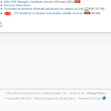
IARU VHF Managers Handbook
(version 9.01 mars 2021)
Eurocom News letters
Formulaire de demande d’indicatif spécial pour les stations du club
(
157 kB)
ITU Handbook on Amateur and amateur-satellite services
(
482 kB)
NL
EN
UBA asbl, Rue de la Presse 4, 1000 Bruxelles, Tél. : 02/227 11 63 -
Privacy Policy
© Copyright UBA 2026 - Website designed by
Media Dukes
- Powered by
Drupal