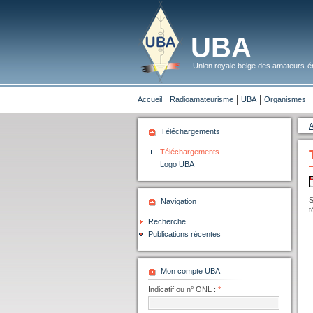
UBA
Union royale belge des amateurs-ém
Accueil
Radioamateurisme
UBA
Organismes
A
Téléchargements
Téléchargements
Logo UBA
S
Navigation
t
Recherche
Publications récentes
Mon compte UBA
Indicatif ou n° ONL :
*