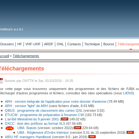
etteurs a.s.b.l.
Dossiers
HF
VHF-UHF
ARDF
ONL
Contacts
Technique
Bourse
Téléchargeme
ccueil
»
Téléchargements
Téléchargements
Soumis par ON7TK le Sat, 01/10/2016 - 16:35
ur cette page vous trouverez uniquement des programmes et des fichiers de l'UBA ou
élécharger d'autres programmes et fichiers, consultez des sites spécialisés (sous
LIENS
)
ARH : version intégrale de l'application pour votre dossier d'antenne
(78.49 MB)
ARH : version "light" de ARH
(sans fichiers d'aide, 8.63 MB)
QBUS : programme de classement des cartes QSL
(version 3.02)
ETUCW : programme de préparation à l'examen CW
(192.73 kB)
L'arrêté Ministériel du 9 janvier 2001
(
149.02 kB)
DXCC : liste des préfixes au format XLS
(67.56 kB)
UBA: Statuts
(version: octobre 2022)(
229.64 kB)
UBA : Règlement d'Ordre Intérieur
(version 5.01 du 15 septembre 2018)
IARU HF managers Handbook
(version 9.0 : juin 2018)