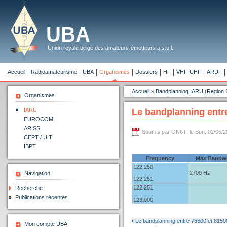
UBA
Union royale belge des amateurs-émetteurs a.s.b.l.
Accueil
Radioamateurisme
UBA
Organismes
Dossiers
HF
VHF-UHF
ARDF
Accueil
»
Bandplanning IARU (Region 
Organismes
IARU
Le bandplanning entr
EUROCOM
ARISS
Soumis par ON6TI le Sun, 02/06/2
CEPT / UIT
IBPT
Frequency
Max Bandw
122.250
2700 Hz
Navigation
122.251
122.251
Recherche
Publications récentes
123.000
‹ Le bandplanning entre 75500 et 815
Mon compte UBA