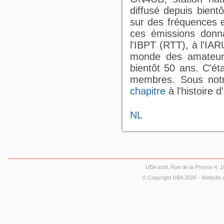
diffusé depuis bient
sur des fréquences e
ces émissions donna
l'IBPT (RTT), à l'IA
monde des amateurs
bientôt 50 ans. C'ét
membres. Sous notr
chapitre
à l'histoire
NL
UBA asbl, Rue de la Presse 4, 10
© Copyright UBA 2026 - Website