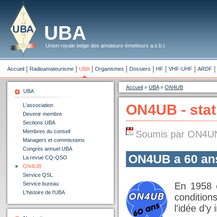
UBA
Union royale belge des amateurs-émetteurs a.s.b.l.
Accueil
Radioamateurisme
UBA
Organismes
Dossiers
HF
VHF-UHF
ARDF
Accueil
»
UBA
»
ON4UB
UBA
ON4UB - stat
L'association
Devenir membre
Sections UBA
Membres du conseil
Soumis par ON4UN 
Managers et commissions
Congrès annuel UBA
ON4UB a 60 ans
La revue CQ-QSO
ON4UB
Service QSL
Service bureau
En 1958 e
L'histoire de l'UBA
condition
l'idée d'y