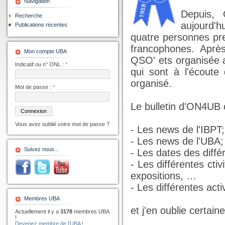
Navigation
Depuis,
Recherche
aujourd'h
Publications récentes
quatre personnes pr
francophones. Après
Mon compte UBA
QSO' ets organisée a
Indicatif ou n° ONL :
*
qui sont à l'écoute 
organisé.
Mot de passe :
*
Le bulletin d'ON4UB 
Vous avez oublié votre mot de passe ?
- Les news de l'IBPT;
- Les news de l'UBA;
Suivez nous...
- Les dates des diffé
- Les différentes cti
expositions, …
- Les différentes act
Membres UBA
et j'en oublie certa
Actuellement il y a
3178
membres UBA
!
Devenez membre de l'UBA !