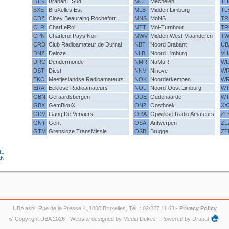
BTS
BrabanT Sud
MCL
Mechelen
TH
BXE
BruXelles Est
MLB
Midden Limburg
TL
CDZ
Ciney Beauraing Rochefort
MNS
MoNS
TR
CLR
CharLeRoi
MTT
Mol-Turnhout
TR
CPN
Charleroi Pays Noir
MWV
Midden West-Vlaanderen
TW
CRD
Club Radioamateur de Durnal
NBT
Noord Brabant
UB
DNZ
Deinze
NLB
Noord Limburg
VH
DRC
Dendermonde
NMR
NaMuR
WL
DST
Diest
NNV
Ninove
W
EKO
Meetjeslandse Radioamateurs
NOK
Noorderkempen
W
ERA
Eeklose Radioamateurs
NOL
Noord-Oost Limburg
W
GBN
Geraardsbergen
ODE
Oudenaarde
W
GBX
GemBlouX
ONZ
Oosthoek
XX
GDV
Gang De Verviers
ORA
Opwijkse Radio Amateurs
ZL
GNT
Gent
OSA
Antwerpen
ZL
GTM
Grensloze TransMissie
OSB
Brugge
ZT
NL
EN
UBA asbl, Rue de la Presse 4, 1000 Bruxelles, Tél. : 02/227 11 63 -
Privacy Policy
© Copyright UBA 2026 - Website designed by
Media Dukes
- Powered by
Drupal