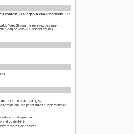
 du contest. Les logs via email recevront une
ba[dot]be)
.
Si
vous ne recevez pas
une
lenet [dot] be
(on5wl[at]telenet[dot]be)
.
bles.
és de moins 15 points par QSO.
oint mais aucune pénalisation supplémentaire
let seront disqualifiés.
onnel ou délibéré.
référentielles de contest.