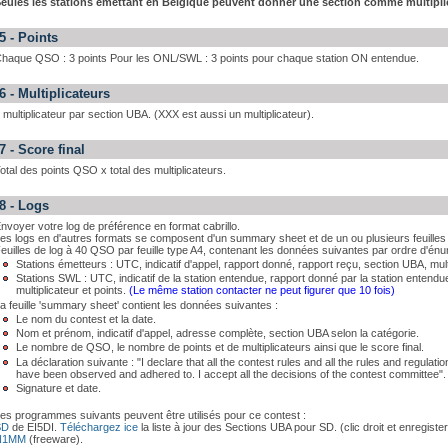
eules les stations émettant en Belgique peuvent donner une section comme multipli
5 - Points
haque QSO : 3 points Pour les ONL/SWL : 3 points pour chaque station ON entendue.
6 - Multiplicateurs
 multiplicateur par section UBA. (XXX est aussi un multiplicateur).
7 - Score final
otal des points QSO x total des multiplicateurs.
8 - Logs
nvoyer votre log de préférence en format cabrillo.
es logs en d'autres formats se composent d'un summary sheet et de un ou plusieurs feuilles 
euilles de log à 40 QSO par feuille type A4, contenant les données suivantes par ordre d'énu
Stations émetteurs : UTC, indicatif d'appel, rapport donné, rapport reçu, section UBA, multi
Stations SWL : UTC, indicatif de la station entendue, rapport donné par la station entendue
multiplicateur et points.
(Le même station contacter ne peut figurer que 10 fois)
a feuille 'summary sheet' contient les données suivantes :
Le nom du contest et la date.
Nom et prénom, indicatif d'appel, adresse complète, section UBA selon la catégorie.
Le nombre de QSO, le nombre de points et de multiplicateurs ainsi que le score final.
La déclaration suivante : "I declare that all the contest rules and all the rules and regulat
have been observed and adhered to. I accept all the decisions of the contest committee".
Signature et date.
es programmes suivants peuvent être utilisés pour ce contest :
SD
de EI5DI.
Téléchargez ice
la liste à jour des Sections UBA pour SD. (clic droit et enregiste
N1MM
(freeware).