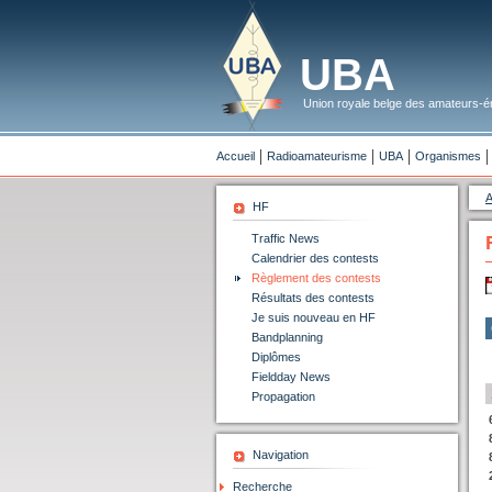
UBA
Union royale belge des amateurs-ém
Accueil
Radioamateurisme
UBA
Organismes
A
HF
Traffic News
Calendrier des contests
Règlement des contests
Résultats des contests
Je suis nouveau en HF
Bandplanning
Diplômes
Fieldday News
Propagation
Navigation
Recherche