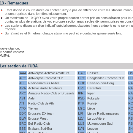
13 - Remarques
Etant donné la courte durée du contest, il n'y a pas de différence entre les stations mon
et sont reprises dans le même classement.
Un maximum de 10 QSO avec votre propre section seront pris en considération pour le calc
contacter plus de stations de votre propre section mais seules dix seront prises en consi
Les stations disposant d'un indicatif spécial seront classées hors catégorie et ne seront p
trophée.
Sur 2 mètres et 6 mètres, chaque station ne peut être contacter qu'une seule fois.
onne chance,
e comité contest,
ON5WL
Les section de l'UBA
AAA
Antwerpse Actieve Amateurs
HAC
Hasselt
OS
ACC
Antwerpse Contest Club
HCC
Haaglandse Contest Club
PH
ALT
Radioamateurs Aalter
HOB
Heist-op-den-Berg
RA
ARA
Actieve Radio Amateurs
HRT
Herentals
RA
ARC
Amateur Radio Club of Brussels
IPR
Ieper
RA
AST
Aalst
KSD
Koksijde
RB
ATH
Radio Club de Ath
KTK
Kortrijk
RC
ATO
Tienen
LGE
Liège
RC
BDX
Brussels DX team
LIR
Lierse Radioamateurs
RE
BLW
Brussel West
LLV
La LouVière
RS
BRC
Bell Radio Club
LUS
LUxembourg Sud
RS
BSE
Brabant Sud-Est
LVN
Leuven
S