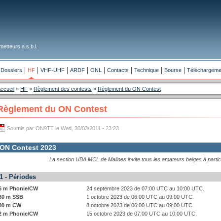
etteurs a.s.b.l.
Dossiers
HF
VHF-UHF
ARDF
ONL
Contacts
Technique
Bourse
Téléchargeme
ccueil
»
HF
»
Règlement des contests
»
Règlement du ON Contest
Règlement du ON Contest
Soumis par ON9TT le Wed, 30/03/2011 - 23:23
ON Contest 2023
La section UBA MCL de Malines invite tous les amateurs belges à partic
1 - Périodes
6 m Phonie/CW
24 septembre 2023 de 07:00 UTC au 10:00 UTC.
80 m SSB
1 octobre 2023 de 06:00 UTC au 09:00 UTC.
80 m CW
8 octobre 2023 de 06:00 UTC au 09:00 UTC.
2 m Phonie/CW
15 octobre 2023 de 07:00 UTC au 10:00 UTC.