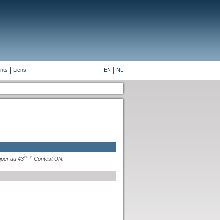
nts
Liens
EN
NL
ème
iper au 43
Contest ON.