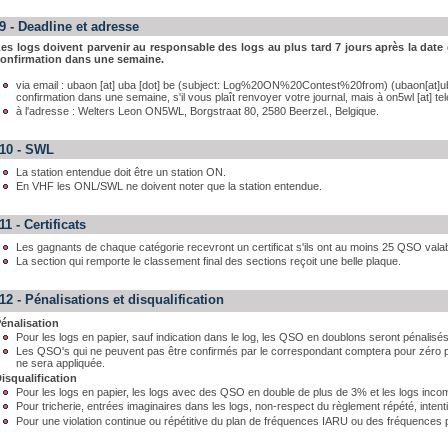
9 - Deadline et adresse
es logs doivent parvenir au responsable des logs au plus tard 7 jours après la date
onfirmation dans une semaine.
via email :
ubaon
[at]
uba [dot] be
(subject: Log%20ON%20Contest%20from)
(ubaon[at]u
confirmation
dans une semaine,
s'il vous plaît
renvoyer
votre
journal
,
mais à
on5wl
[at]
te
à l'adresse : Welters Leon ON5WL, Borgstraat 80, 2580 Beerzel., Belgique.
10 -
SWL
La station entendue doit être un station ON.
En VHF les ONL/SWL ne doivent noter que la station entendue.
11 - Certificats
Les gagnants de chaque catégorie recevront un certificat s'ils ont au moins 25 QSO vala
La section qui remporte le classement final des sections reçoit une belle plaque.
12 - Pénalisations et disqualification
énalisation
Pour les logs en papier, sauf indication dans le log, les QSO en doublons seront pénalis
Les QSO's qui ne peuvent pas être confirmés par le correspondant comptera pour zéro p
ne sera appliquée.
isqualification
Pour les logs en papier, les logs avec des QSO en double de plus de 3% et les logs incomp
Pour tricherie, entrées imaginaires dans les logs, non-respect du règlement répété, intenti
Pour une violation continue ou répétitive du plan de fréquences IARU ou des fréquences p