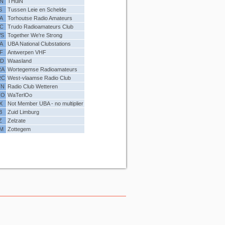
N
THuiN
S
Tussen Leie en Schelde
A
Torhoutse Radio Amateurs
C
Trudo Radioamateurs Club
S
Together We're Strong
A
UBA National Clubstations
F
Antwerpen VHF
D
Waasland
RA
Wortegemse Radioamateurs
RC
West-vlaamse Radio Club
TN
Radio Club Wetteren
TO
WaTerlOo
X
Not Member UBA - no multiplier
B
Zuid Limburg
Z
Zelzate
M
Zottegem