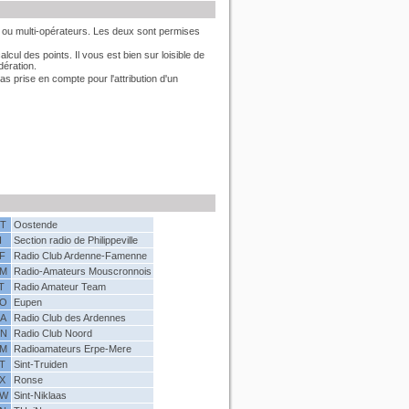
o- ou multi-opérateurs. Les deux sont permises
ul des points. Il vous est bien sur loisible de
dération.
as prise en compte pour l'attribution d'un
T
Oostende
I
Section radio de Philippeville
F
Radio Club Ardenne-Famenne
M
Radio-Amateurs Mouscronnois
T
Radio Amateur Team
O
Eupen
A
Radio Club des Ardennes
N
Radio Club Noord
M
Radioamateurs Erpe-Mere
T
Sint-Truiden
X
Ronse
NW
Sint-Niklaas