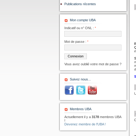
Publications récentes
Mon compte UBA
Indicatif ou n° ONL :
*
Mot de passe :
*
e
m
Vous avez oublié votre mot de passe ?
m
d
S
Suivez nous...
U
Membres UBA
Actuellement il y a
3178
membres UBA
C
!
Devenez membre de l'UBA !