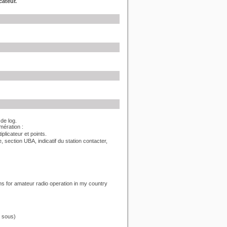
cateur.
de log.
mération :
plicateur et points.
, section UBA, indicatif du station contacter,
ions for amateur radio operation in my country
r sous)