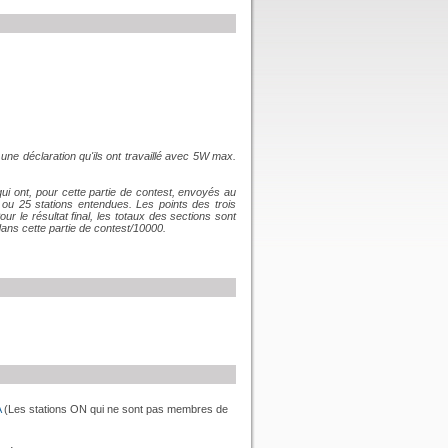
 une déclaration qu'ils ont travaillé avec 5W max.
qui ont, pour cette partie de contest, envoyés au
 25 stations entendues. Les points des trois
ur le résultat final, les totaux des sections sont
dans cette partie de contest/10000.
A
(Les stations ON qui ne sont pas membres de