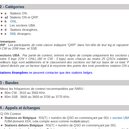
2 - Catégories
a
Stations ON.
a2
Stations ON et QRP.
b
ONL
.
c
Les sections UBA.
d
Stations étrangères.
e
SWL
étrangers.
Remarques
:
QRP
: Les participants de cette classe indiquent "QRP" dans l'en-tête de leur log et rajoutent
t CW ou 10W max. et SSB.
Sections UBA
: Par partie de contest, entrent en ligne de compte uniquement les sections 
oins 5 logs (ON + ONL) (80 m CW : 3 logs) avec chacun au moins 25 QSOs valables ou
eilleurs logs sont additionnés et le classement des sections est fait sur base de ce total. Po
'abord divisés par un facteur égal à la moyenne des points des trois premières stations ON 
tations étrangères
ne peuvent contacter que des stations belges
.
3 - Bandes
tilisez les fréquences de contest recommandées par l'IARU :
80m CW : 3510 au 3560 KHz.
80m SSB : 3600 au 3650 et 3700 au 3775 KHz.
4 - Appels et échanges
Q ON Contest
Stations en Belgique
: RS(T) + numéro de QSO en commençant par 001 +
section UB
l'UBA donnent XXX, cela compte aussi comme multiplicateur).
Stations dehors Belgique
: RS(T) + numéro de QSO en commençant par 001.