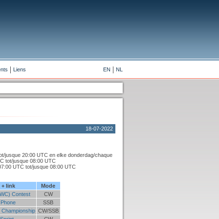
nts
Liens
EN
NL
18-07-2022
ot/jusque 20:00 UTC en elke donderdag/chaque
TC tot/jusque 08:00 UTC
07:00 UTC tot/jusque 08:00 UTC
+ link
Mode
WC) Contest
CW
 Phone
SSB
 Championship
CW/SSB