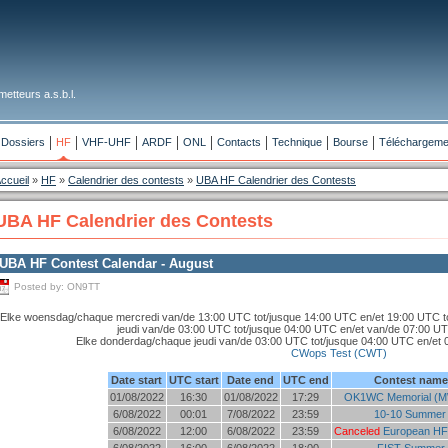
etteurs a.s.b.l.
Dossiers
HF
VHF-UHF
ARDF
ONL
Contacts
Technique
Bourse
Téléchargeme
ccueil
»
HF
»
Calendrier des contests
»
UBA HF Calendrier des Contests
UBA HF Calendrier des Contests
UBA HF Contest Calendar - August
Posted by:
ON9TT
Elke woensdag/chaque mercredi van/de 13:00 UTC tot/jusque 14:00 UTC en/et 19:00 UTC t
jeudi van/de 03:00 UTC tot/jusque 04:00 UTC en/et van/de 07:00 U
Elke donderdag/chaque jeudi van/de 03:00 UTC tot/jusque 04:00 UTC en/et 
CWops Test (CWT)
Date start
UTC start
Date end
UTC end
Contest name 
01/08/2022
16:30
01/08/2022
17:29
OK1WC Memorial (M
6/08/2022
00:01
7/08/2022
23:59
10-10 Summer
6/08/2022
12:00
6/08/2022
23:59
Canceled
European HF