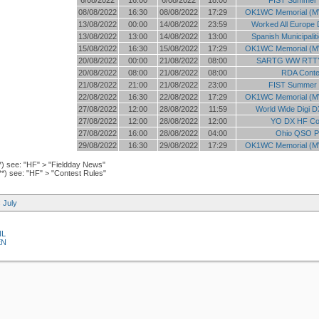
6/08/2022
16:00
6/08/2022
18:00
FIST Summer 
08/08/2022
16:30
08/08/2022
17:29
OK1WC Memorial (M
13/08/2022
00:00
14/08/2022
23:59
Worked All Europe 
13/08/2022
13:00
14/08/2022
13:00
Spanish Municipalit
15/08/2022
16:30
15/08/2022
17:29
OK1WC Memorial (M
20/08/2022
00:00
21/08/2022
08:00
SARTG WW RTTY
20/08/2022
08:00
21/08/2022
08:00
RDA Conte
21/08/2022
21:00
21/08/2022
23:00
FIST Summer 
22/08/2022
16:30
22/08/2022
17:29
OK1WC Memorial (M
27/08/2022
12:00
28/08/2022
11:59
World Wide Digi D
27/08/2022
12:00
28/08/2022
12:00
YO DX HF Co
27/08/2022
16:00
28/08/2022
04:00
Ohio QSO P
29/08/2022
16:30
29/08/2022
17:29
OK1WC Memorial (M
*) see: "HF" > "Fieldday News"
**) see: "HF" > "Contest Rules"
‹ July
NL
EN