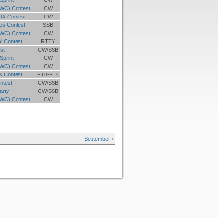
Sprint
CW
WC) Contest
CW
DX Contest
CW
ies Contest
SSB
WC) Contest
CW
 Contest
RTTY
st
CW/SSB
Sprint
CW
WC) Contest
CW
X Contest
FT8-FT4
ntest
CW/SSB
arty
CW/SSB
WC) Contest
CW
September ›