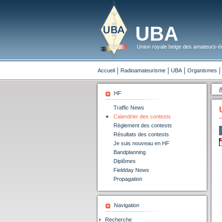
UBA
Union royale belge des amateurs-ém
Accueil
Radioamateurisme
UBA
Organismes
A
HF
Traffic News
Calendrier des contests
Règlement des contests
Résultats des contests
Je suis nouveau en HF
Bandplanning
Diplômes
Fieldday News
Propagation
Navigation
Recherche