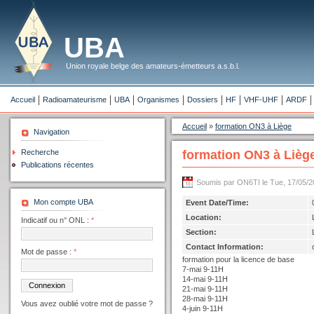
UBA
Union royale belge des amateurs-émetteurs a.s.b.l.
Accueil
Radioamateurisme
UBA
Organismes
Dossiers
HF
VHF-UHF
ARDF
Accueil
»
formation ON3 à Liège
Navigation
Recherche
formation ON3 à Lièg
Publications récentes
Soumis par ON6TI le Tue, 17/05/2
Mon compte UBA
Event Date/Time:
Location:
Indicatif ou n° ONL :
*
Section:
Contact Information:
Mot de passe :
*
formation pour la licence de base
7-mai 9-11H
14-mai 9-11H
21-mai 9-11H
28-mai 9-11H
Vous avez oublié votre mot de passe ?
4-juin 9-11H