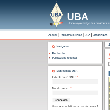
UBA
Union royale belge des amateurs-ém
Accueil
Radioamateurisme
UBA
Organismes
A
Navigation
Recherche
Publications récentes
Mon compte UBA
Indicatif ou n° ONL :
*
Mot de passe :
*
Vous avez oublié votre mot de passe ?