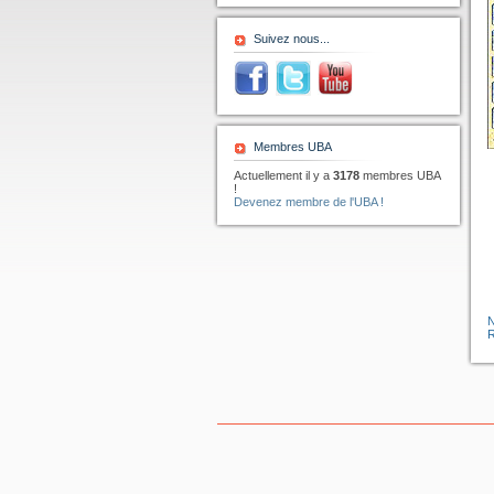
Suivez nous...
Membres UBA
Actuellement il y a
3178
membres UBA
!
Devenez membre de l'UBA !
R