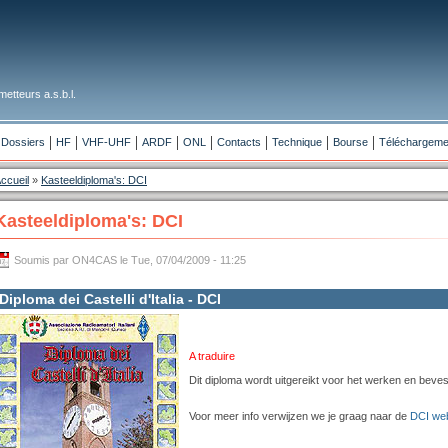
etteurs a.s.b.l.
Dossiers
HF
VHF-UHF
ARDF
ONL
Contacts
Technique
Bourse
Téléchargeme
ccueil
»
Kasteeldiploma's: DCI
Kasteeldiploma's: DCI
Soumis par ON4CAS le Tue, 07/04/2009 - 11:25
Diploma dei Castelli d'Italia - DCI
A traduire
Dit diploma wordt uitgereikt voor het werken en beves
Voor meer info verwijzen we je graag naar de
DCI we