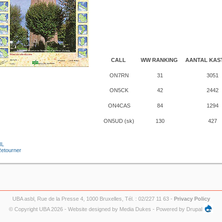
CALL
WW RANKING
AANTAL KAS
ON7RN
31
3051
ON5CK
42
2442
ON4CAS
84
1294
ON5UD (sk)
130
427
NL
etourner
UBA asbl, Rue de la Presse 4, 1000 Bruxelles, Tél. : 02/227 11 63 -
Privacy Policy
© Copyright UBA 2026 - Website designed by
Media Dukes
- Powered by
Drupal