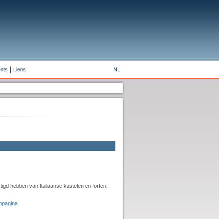
nts
Liens
NL
tigd hebben van Italiaanse kastelen en forten.
bpagina
.