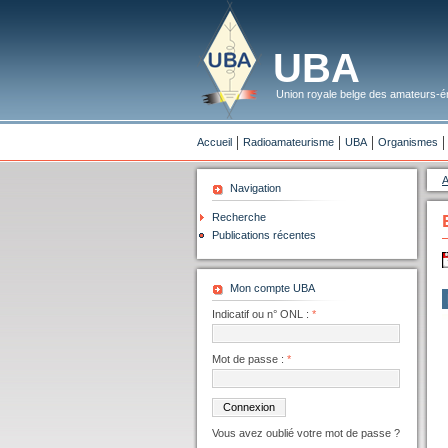
UBA
Union royale belge des amateurs-ém
Accueil
Radioamateurisme
UBA
Organismes
A
Navigation
Recherche
Publications récentes
Mon compte UBA
Indicatif ou n° ONL :
*
Mot de passe :
*
Vous avez oublié votre mot de passe ?