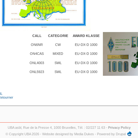
CALL
CATEGORIE
AWARD KLASSE
ON6NR
CW
EU-DX-D 1000
ON4CAS
MIXED
EU-DX-D 1000
ONL4003
SWL
EU-DX-D 1000
ONL5923
SWL
EU-DX-D 1000
NL
etourner
UBA asbl, Rue de la Presse 4, 1000 Bruxelles, Tél. : 02/227 11 63 -
Privacy Policy
© Copyright UBA 2026 - Website designed by
Media Dukes
- Powered by
Drupal