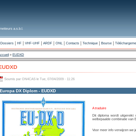
etteurs a.s.b.l.
Dossiers
HF
VHF-UHF
ARDF
ONL
Contacts
Technique
Bourse
Téléchargeme
ccueil
»
EUDXD
EUDXD
Soumis par ON4CAS le Tue, 07/04/2009 - 11:26
Europa DX Diplom - EUDXD
A traduire
Dit diploma wordt uitgereik
welbepaalde combinatie van 
Voor meer info verwijzen we 