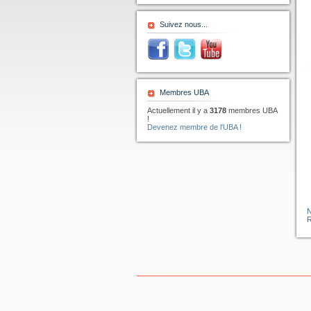
Suivez nous...
Membres UBA
Actuellement il y a
3178
membres UBA
!
Devenez membre de l'UBA !
R