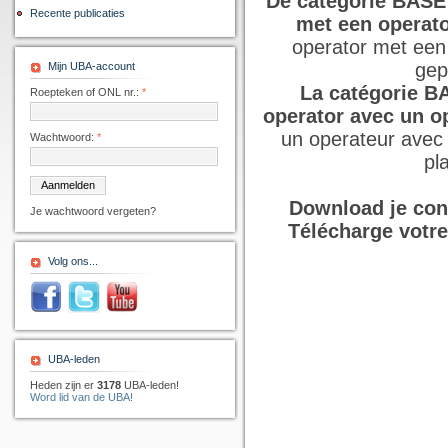
De categorie BASE 
Recente publicaties
met een operat
operator met een
gep
Mijn UBA-account
La catégorie B
Roepteken of ONL nr.:
*
operator avec un o
un operateur avec
Wachtwoord:
*
pl
Download je cont
Je wachtwoord vergeten?
Télécharge votre
Volg ons...
UBA-leden
Heden zijn er
3178
UBA-leden!
Word lid van de UBA!